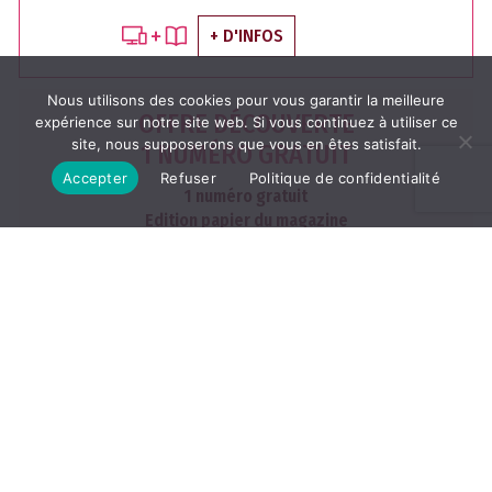
+ D'INFOS
Nous utilisons des cookies pour vous garantir la meilleure
OFFRE DÉCOUVERTE
expérience sur notre site web. Si vous continuez à utiliser ce
site, nous supposerons que vous en êtes satisfait.
1 NUMÉRO GRATUIT
Accepter
Refuser
Politique de confidentialité
1 numéro gratuit
Edition papier du magazine
dans votre boite aux lettres
J'EN PROFITE
Les archives