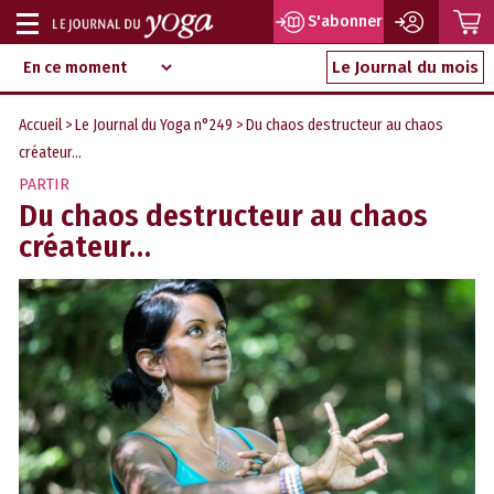
P
S'abonner
Afficher
Magazine
Aller
ou
Le Journal du mois
d‘information
au
indépendant
masquer
contenu
Accueil
>
Le Journal du Yoga n°249
> Du chaos destructeur au chaos
la
créateur…
navigation
PARTIR
Du chaos destructeur au chaos
créateur…