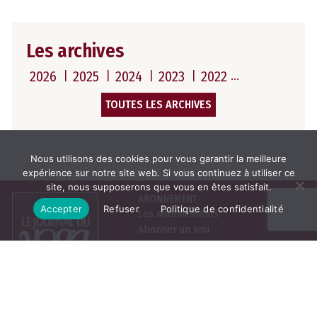
Les archives
2026
2025
2024
2023
2022
TOUTES LES ARCHIVES
Nous utilisons des cookies pour vous garantir la meilleure
expérience sur notre site web. Si vous continuez à utiliser ce
site, nous supposerons que vous en êtes satisfait.
ABONNEMENT
Accepter
Refuser
Politique de confidentialité
Les abonnements
Abonner un ami
Se connecter
Consulter le journal du
mois
25, rue de la Grange aux
Belles, 75010 Paris