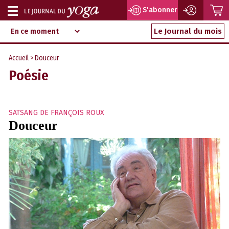
P
S'abonner
Afficher
Magazine
Aller
ou
Le Journal du mois
d‘information
au
indépendant
masquer
contenu
Accueil
> Douceur
la
Poésie
navigation
SATSANG DE FRANÇOIS ROUX
Douceur