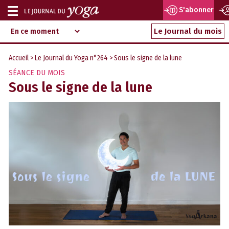
S'abonner
Afficher
Magazine
Aller
ou
Le Journal du mois
d‘information
au
indépendant
masquer
contenu
Accueil
>
Le Journal du Yoga n°264
> Sous le signe de la lune
la
SÉANCE DU MOIS
navigation
Sous le signe de la lune