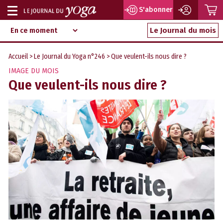
P
S'abonner
Afficher
Magazine
Aller
ou
Le Journal du mois
d‘information
au
indépendant
masquer
contenu
Accueil
>
Le Journal du Yoga n°246
> Que veulent-ils nous dire ?
la
IMAGE DU MOIS
navigation
Que veulent-ils nous dire ?