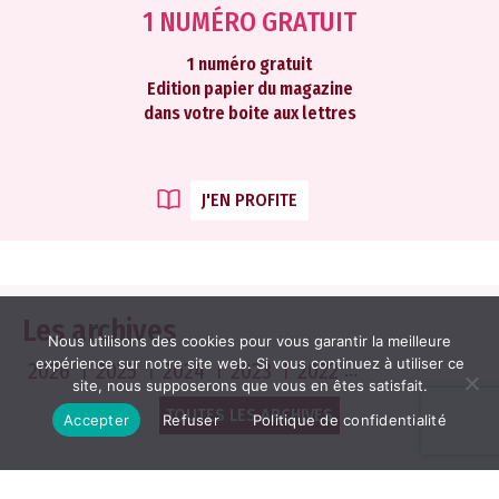
1 NUMÉRO GRATUIT
1 numéro gratuit
Edition papier du magazine
dans votre boite aux lettres
J'EN PROFITE
Les archives
Nous utilisons des cookies pour vous garantir la meilleure
expérience sur notre site web. Si vous continuez à utiliser ce
2026
2025
2024
2023
2022
site, nous supposerons que vous en êtes satisfait.
TOUTES LES ARCHIVES
Accepter
Refuser
Politique de confidentialité