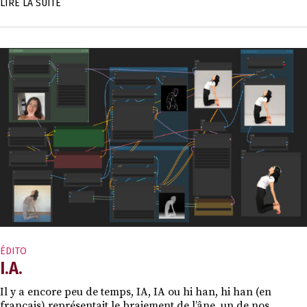
LIRE LA SUITE
ÉDITO
I.A.
Il y a encore peu de temps, IA, IA ou hi han, hi han (en
français) représentait le braiement de l’âne, un de nos