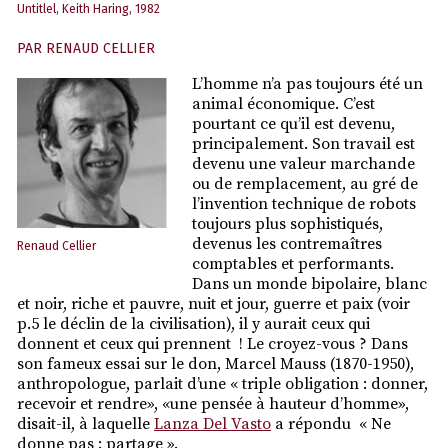
Untitlel, Keith Haring, 1982
PAR
RENAUD CELLIER
L’homme n’a pas toujours été un
animal économique. C’est
pourtant ce qu’il est devenu,
principalement. Son travail est
devenu une valeur marchande
ou de remplacement, au gré de
l’invention technique de robots
toujours plus sophistiqués,
devenus les contremaîtres
Renaud Cellier
comptables et performants.
Dans un monde bipolaire, blanc
et noir, riche et pauvre, nuit et jour, guerre et paix (voir
p.5 le déclin de la civilisation), il y aurait ceux qui
donnent et ceux qui prennent ! Le croyez-vous ? Dans
son fameux essai sur le don, Marcel Mauss (1870-1950),
anthropologue, parlait d’une « triple obligation : donner,
recevoir et rendre», «une pensée à hauteur d’homme»,
disait-il, à laquelle
Lanza Del Vasto
a répondu « Ne
donne pas : partage ».