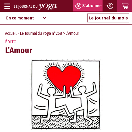
P
S'abonner
Afficher
Magazine
Aller
ou
Le Journal du mois
d‘information
au
indépendant
masquer
contenu
Accueil
>
Le Journal du Yoga n°268
> L’Amour
la
ÉDITO
navigation
L’Amour