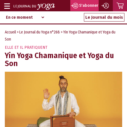
P
S'abonner
Afficher
Magazine
Aller
ou
Le Journal du mois
d‘information
au
indépendant
masquer
contenu
Accueil
>
Le Journal du Yoga n°268
> Yin Yoga Chamanique et Yoga du
la
Son
navigation
ELLE ET IL PRATIQUENT
Yin Yoga Chamanique et Yoga du
Son