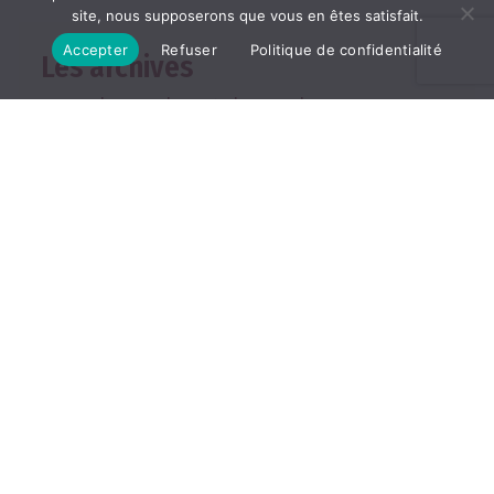
site, nous supposerons que vous en êtes satisfait.
Accepter
Refuser
Politique de confidentialité
Les archives
2026
2025
2024
2023
2022
TOUTES LES ARCHIVES
ABONNEMENT
Les abonnements
Abonner un ami
Se connecter
Consulter le journal du
mois
25, rue de la Grange aux
Belles, 75010 Paris