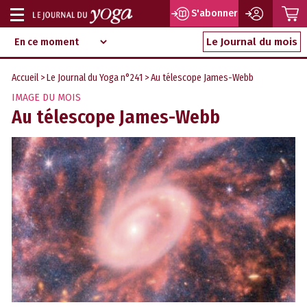
P
S'abonner
Afficher
Magazine
Aller
ou
Le Journal du mois
d‘information
au
indépendant
masquer
contenu
Accueil
>
Le Journal du Yoga n°241
> Au télescope James-Webb
la
IMAGE DU MOIS
navigation
Au télescope James-Webb