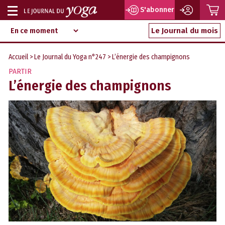
P
S'abonner
Afficher
Magazine
Aller
ou
Le Journal du mois
d‘information
au
indépendant
masquer
contenu
Accueil
>
Le Journal du Yoga n°247
> L’énergie des champignons
la
PARTIR
navigation
L’énergie des champignons