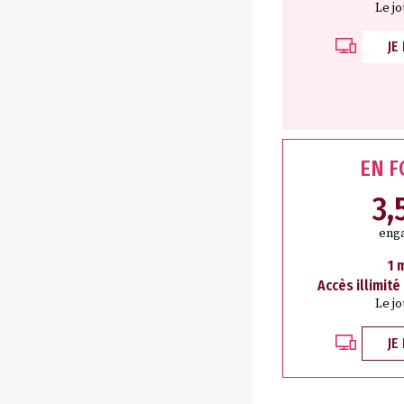
Le j
JE
EN 
3,
eng
1 
Accès illimité
Le j
JE