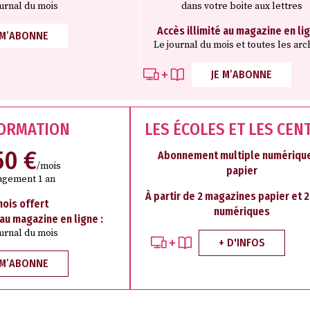
ournal du mois
dans votre boite aux lettres
Accès illimité au magazine en lig
 M’ABONNE
Le journal du mois et toutes les arc
JE M’ABONNE
FORMATION
LES ÉCOLES ET LES CEN
50 €
Abonnement multiple numérique
/mois
papier
agement 1 an
À partir de 2 magazines papier et 
mois offert
numériques
 au magazine en ligne :
ournal du mois
+ D'INFOS
 M’ABONNE