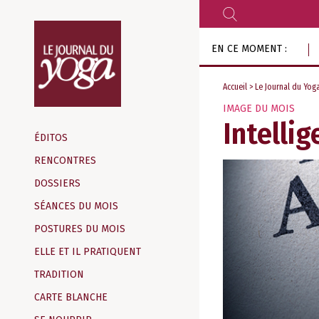
RECHERCHER
Aller
EN CE MOMENT :
au
contenu
Accueil
>
Le Journal du Yog
IMAGE DU MOIS
Magazine
Intellig
d‘information
ÉDITOS
indépendant
RENCONTRES
DOSSIERS
SÉANCES DU MOIS
POSTURES DU MOIS
ELLE ET IL PRATIQUENT
TRADITION
CARTE BLANCHE