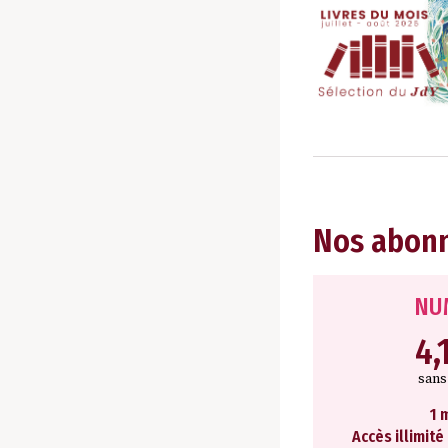
Nos abon
NU
4,
san
1 
Accès illimité