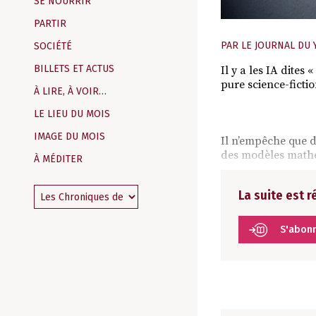
SE NOURRIR
PARTIR
PAR
LE JOURNAL DU 
SOCIÉTÉ
BILLETS ET ACTUS
Il y a les IA dites
pure science-fictio
À LIRE, À VOIR…
LE LIEU DU MOIS
IMAGE DU MOIS
Il n’empêche que d
des modèles mathé
À MÉDITER
La suite est 
S'abon