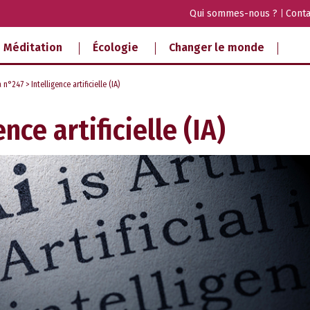
Qui sommes-nous ?
Conta
Méditation
Écologie
Changer le monde
a n°247
> Intelligence artificielle (IA)
ence artificielle (IA)