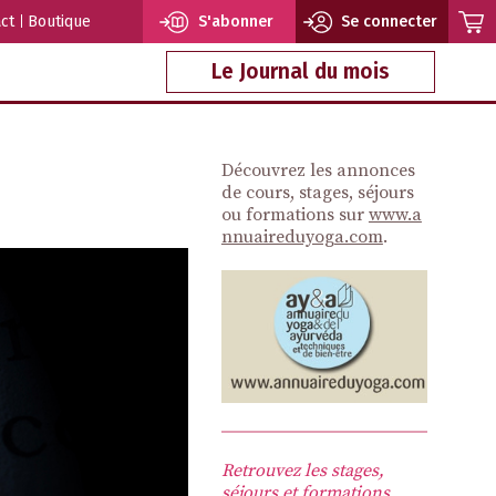
ct
Boutique
S'abonner
Se connecter
Le Journal du mois
Découvrez les annonces
de cours, stages, séjours
ou formations sur
www.a
nnuaireduyoga.com
.
Retrouvez les stages,
séjours et formations