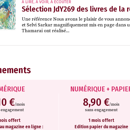
À LIRE, À VOIR, À ÉCOUTER
Sélection JdY269 des livres de la 
Une référence Nous avons le plaisir de vous annon
et Selvi Sarkar magnifiquement mis en page dans un f
Thamarai ont réalisé...
nements
MÉRIQUE
NUMÉRIQUE + PAPIE
10 €
8,90 €
/mois
/mois
s engagement
sans engagement
mois offert
1 mois offert
 au magazine en ligne :
Edition papier du magazine