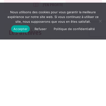
J'EN PROFITE
Nous utilisons des cookies pour vous garantir la meilleure
expérience sur notre site web. Si vous continuez à utiliser ce
site, nous supposerons que vous en êtes satisfait.
Accepter
Refuser
Politique de confidentialité
Les archives
2026
2025
2024
2023
2022
TOUTES LES ARCHIVES
ABONNEMENT
Les abonnements
Abonner un ami
Se connecter
Consulter le journal du