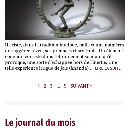
Il existe, dans la tradition hindoue, mille et une manières
de suggérer l’éveil, ses prémices et ses fruits. Un élément
commun consiste dans l’ébranlement soudain qu’il
provoque, une sorte d’échappée hors de l’inertie. Une
telle expérience irrigue de joie (ânanda)…
LIRE LA SUITE
PAGE
PAGE
PAGE
PAGE
1
2
3
…
5
SUIVANT »
Le journal du mois