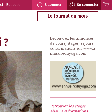
ct
Boutique
S'abonner
Se connecter
Le Journal du mois
Découvrez les annonces
 ?
de cours, stages, séjours
ou formations sur
www.a
nnuaireduyoga.com
.
Retrouvez les stages,
séjours et formations