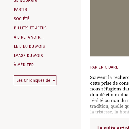
SE NOURRIR
PARTIR
SOCIÉTÉ
BILLETS ET ACTUS
À LIRE, À VOIR…
LE LIEU DU MOIS
IMAGE DU MOIS
À MÉDITER
PAR
ÉRIC BARET
Souvent la recherc
cette prise de con
nous réfugions da
dualité et non-duali
réalité ou non du 
tradition, quelle q
la tristesse, la hont
La suite est 