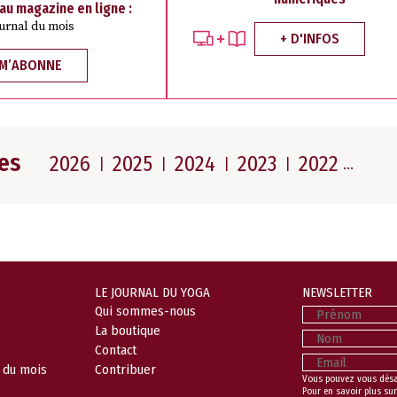
 au magazine en ligne :
ournal du mois
+ D'INFOS
 M’ABONNE
es
2026
2025
2024
2023
2022
LE JOURNAL DU YOGA
NEWSLETTER
Prénom
Qui sommes-nous
La boutique
Nom
Contact
Email
l du mois
Contribuer
Vous pouvez vous dés
Pour en savoir plus sur