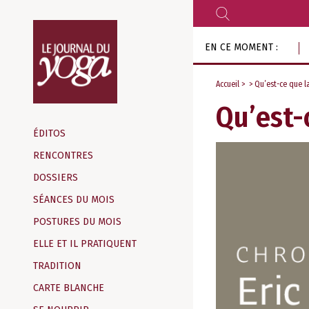
RECHERCHER
Aller
EN CE MOMENT :
au
contenu
Accueil
> > Qu’est-ce que la
Qu’est-
Magazine
d‘information
ÉDITOS
indépendant
RENCONTRES
DOSSIERS
SÉANCES DU MOIS
POSTURES DU MOIS
ELLE ET IL PRATIQUENT
TRADITION
CARTE BLANCHE