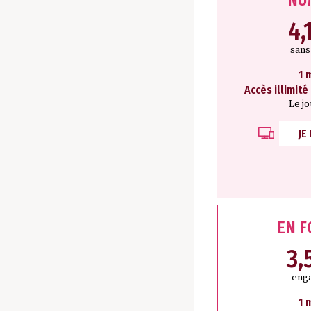
4,
san
1 
Accès illimité
Le j
JE
EN 
3,
eng
1 