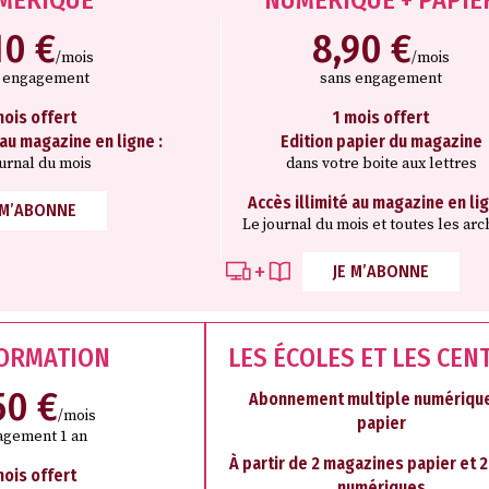
10 €
8,90 €
/mois
/mois
s engagement
sans engagement
mois offert
1 mois offert
 au magazine en ligne :
Edition papier du magazine
ournal du mois
dans votre boite aux lettres
Accès illimité au magazine en lig
 M’ABONNE
Le journal du mois et toutes les arc
JE M’ABONNE
FORMATION
LES ÉCOLES ET LES CEN
50 €
Abonnement multiple numérique
/mois
papier
agement 1 an
À partir de 2 magazines papier et 
mois offert
numériques