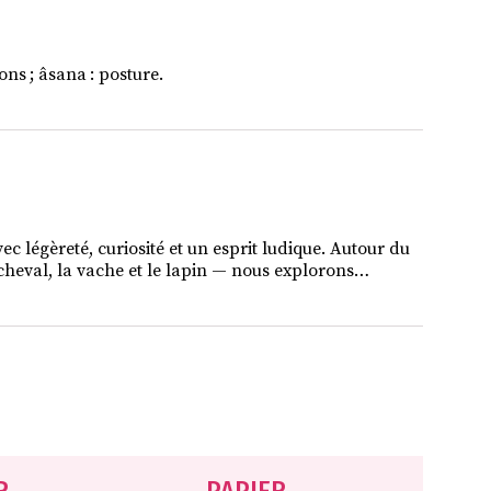
ons ; âsana : posture.
vec légèreté, curiosité et un esprit ludique. Autour du
le cheval, la vache et le lapin — nous explorons…
R
PAPIER