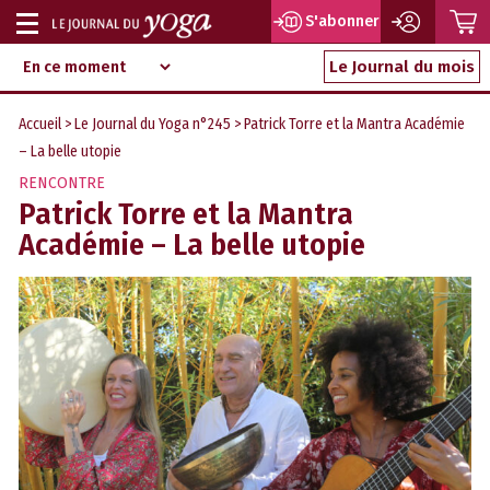
P
S'abonner
Afficher
Magazine
Aller
ou
Le Journal du mois
d‘information
au
indépendant
masquer
contenu
Accueil
>
Le Journal du Yoga n°245
> Patrick Torre et la Mantra Académie
la
– La belle utopie
navigation
RENCONTRE
Patrick Torre et la Mantra
Académie – La belle utopie