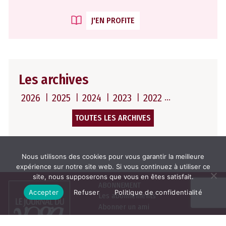
J'EN PROFITE
Les archives
2026
2025
2024
2023
2022
TOUTES LES ARCHIVES
Nous utilisons des cookies pour vous garantir la meilleure
expérience sur notre site web. Si vous continuez à utiliser ce
site, nous supposerons que vous en êtes satisfait.
ABONNEMENT
Accepter
Refuser
Politique de confidentialité
Les abonnements
Abonner un ami
Se connecter