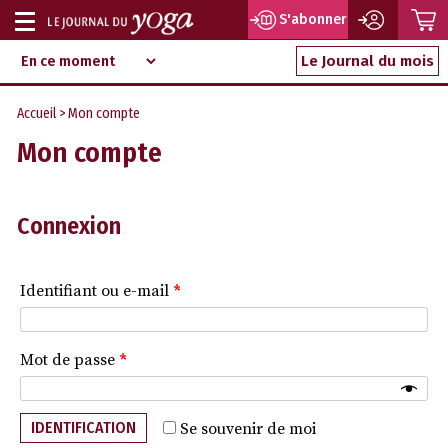
P
S'abonner
Afficher
Magazine
Aller
ou
Le Journal du mois
d‘information
au
indépendant
masquer
contenu
Accueil
> Mon compte
la
Mon compte
navigation
Connexion
Identifiant ou e-mail
*
Mot de passe
*
IDENTIFICATION
Se souvenir de moi