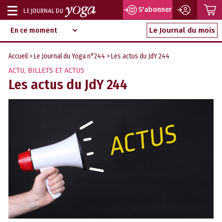
P
S'abonner
Afficher
Magazine
Aller
ou
Le Journal du mois
d‘information
au
indépendant
masquer
contenu
Accueil
>
Le Journal du Yoga n°244
> Les actus du JdY 244
la
ACTU
,
BILLETS ET ACTUS
navigation
Les actus du JdY 244