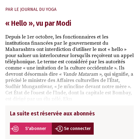
PAR
LE JOURNAL DU YOGA
« Hello », vu par Modi
Depuis le 1er octobre, les fonctionnaires et les
institutions financées par le gouvernement du
Maharashtra ont interdiction d’utiliser le mot « hello »
pour saluer un interlocuteur lorsqu’ils reçoivent un appel
téléphonique. Le terme est considéré par les autorités
comme « une imitation de la culture occidentale ». Ils
devront désormais dire
« Vande Mataram »
, qui signifie, a
précisé le ministre des Affaires culturelles de l’État,
Sudhir Mungantiwar, « Je m’incline devant notre mère ».
Cet État de l’ouest de l’Inde, dont la capitale est Bombay,
est dirigé par un élu zélé, Ekn
La suite est réservée aux abonnés
S'abonner
Se connecter