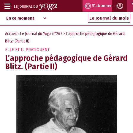
S'abonner
Afficher
Magazine
Aller
ou
Le Journal du mois
d‘information
au
indépendant
masquer
contenu
Accueil
>
Le Journal du Yoga n°267
> L’approche pédagogique de Gérard
la
Blitz. (Partie II)
navigation
ELLE ET IL PRATIQUENT
L’approche pédagogique de Gérard
Blitz. (Partie II)