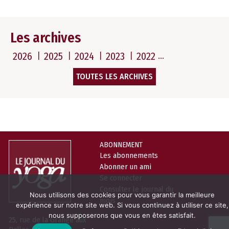
Les archives
2026
2025
2024
2023
2022
TOUTES LES ARCHIVES
ABONNEMENT
Les abonnements
Abonner un ami
Se connecter
Consulter le journal du
Nous utilisons des cookies pour vous garantir la meilleure
mois
expérience sur notre site web. Si vous continuez à utiliser ce site,
nous supposerons que vous en êtes satisfait.
25, rue de la Grange aux