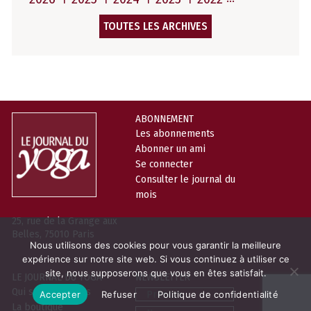
TOUTES LES ARCHIVES
ABONNEMENT
Les abonnements
Abonner un ami
Se connecter
Consulter le journal du
mois
25, rue de la Grange aux
Belles, 75010 Paris
Nous utilisons des cookies pour vous garantir la meilleure
expérience sur notre site web. Si vous continuez à utiliser ce
site, nous supposerons que vous en êtes satisfait.
LE JOURNAL DU YOGA
NEWSLETTER
Prénom
Qui sommes-nous
Accepter
Refuser
Politique de confidentialité
La boutique
Nom