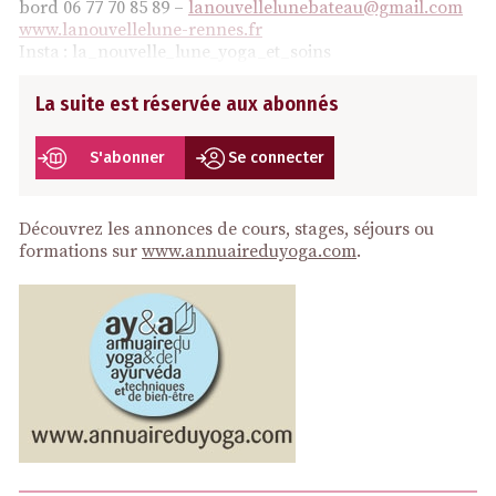
bord 06 77 70 85 89 –
lanouvellelunebateau@gmail.com
www.lanouvellelune-rennes.fr
Insta : la_nouvelle_lune_yoga_et_soins
La suite est réservée aux abonnés
S'abonner
Se connecter
Découvrez les annonces de cours, stages, séjours ou
formations sur
www.annuaireduyoga.com
.