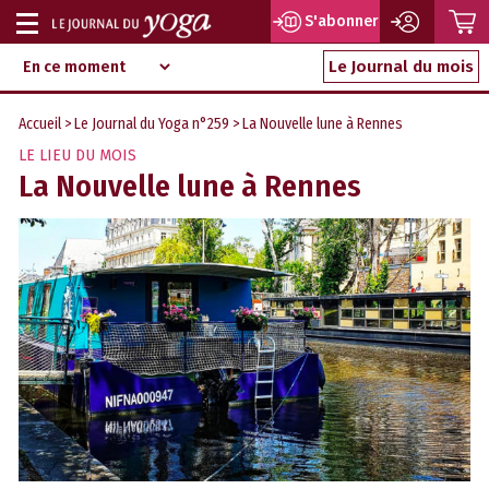
P
S'abonner
Afficher
Magazine
Aller
ou
Le Journal du mois
d‘information
au
indépendant
masquer
contenu
Accueil
>
Le Journal du Yoga n°259
> La Nouvelle lune à Rennes
la
LE LIEU DU MOIS
navigation
La Nouvelle lune à Rennes