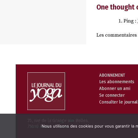
One thought 
Ping :
Les commentaires 
ABONNEMENT
Les abonnements
Abonner un ami
Se connecter
Consulter le journa
25, rue de la Grange aux Belles,
Nous utilisons des cookies pour vous garantir la m
75010 Paris