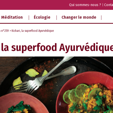
Qui sommes-nous ?
Conta
Méditation
Écologie
Changer le monde
a n°259
> Kichari, la superfood Ayurvédique
, la superfood Ayurvédiqu