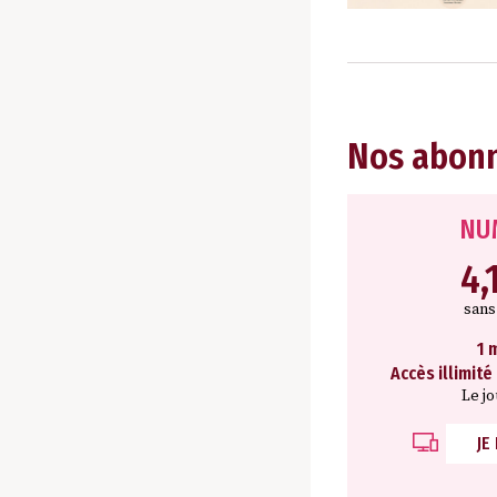
Nos abon
NU
4,
san
1 
Accès illimité
Le j
JE