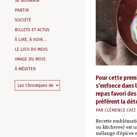
SE NOURRIR
PARTIR
SOCIÉTÉ
BILLETS ET ACTUS
À LIRE, À VOIR…
LE LIEU DU MOIS
IMAGE DU MOIS
À MÉDITER
Pour cette prem
s’enfonce dans l
repas favori des
préfèrent la dét
PAR
CLÉMENCE CATZ
Recette emblématiq
ou kitcheree) est u
mélange d’épices e