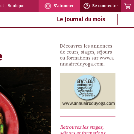
ct
Boutique
S'abonner
Se connecter
Le Journal du mois
Découvrez les annonces
e
de cours, stages, séjours
ou formations sur
www.a
nnuaireduyoga.com
.
Retrouvez les stages,
séjours et formations