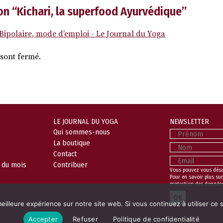
on “
Kichari, la superfood Ayurvédique
”
Bipolaire, mode d’emploi - Le Journal du Yoga
sont fermé.
LE JOURNAL DU YOGA
NEWSLETTER
Prénom
Qui sommes-nous
La boutique
Nom
Contact
Email
l du mois
Contribuer
Vous pouvez vous dés
Pour en savoir plus sur
protection des donnée
eilleure expérience sur notre site web. Si vous continuez à utiliser ce
Accepter
Refuser
Politique de confidentialité