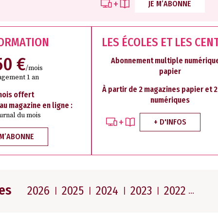
JE M’ABONNE
FORMATION
LES ÉCOLES ET LES CEN
50 €
Abonnement multiple numérique
/mois
papier
agement 1 an
À partir de 2 magazines papier et 
mois offert
numériques
 au magazine en ligne :
ournal du mois
+ D'INFOS
 M’ABONNE
es
2026
2025
2024
2023
2022