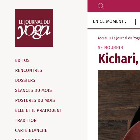
RECHERCHER
Aller
EN CE MOMENT :
au
contenu
Accueil
>
Le Journal du Yog
SE NOURRIR
Magazine
Kichari
d‘information
ÉDITOS
indépendant
RENCONTRES
DOSSIERS
SÉANCES DU MOIS
POSTURES DU MOIS
ELLE ET IL PRATIQUENT
TRADITION
CARTE BLANCHE