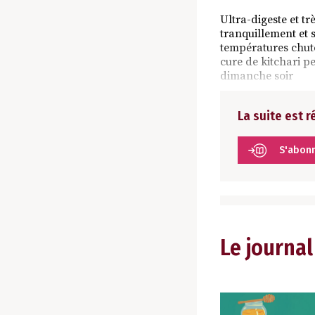
Ultra-digeste et tr
tranquillement et s
températures chute
cure de kitchari p
dimanche soir
La suite est 
S'abon
Le journal