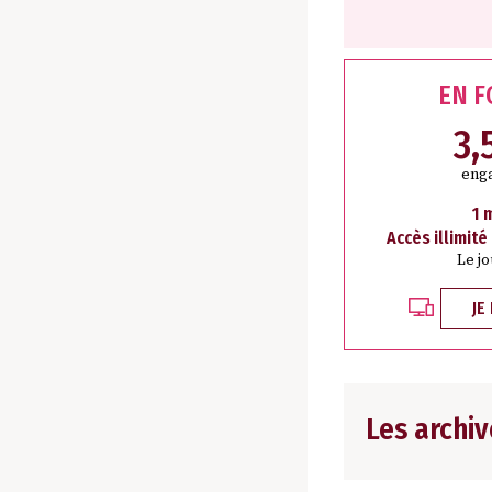
EN 
3,
eng
1 
Accès illimité
Le j
JE
Les archiv