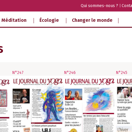
Qui sommes-nous ?
Conta
Méditation
Écologie
Changer le monde
s
N°247
N°246
N°245