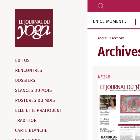
RECHERCHER
Aller
EN CE MOMENT :
au
contenu
Accueil
> Archives
Archive
Magazine
d‘information
ÉDITOS
indépendant
RENCONTRES
N°248
DOSSIERS
SÉANCES DU MOIS
POSTURES DU MOIS
ELLE ET IL PRATIQUENT
TRADITION
CARTE BLANCHE