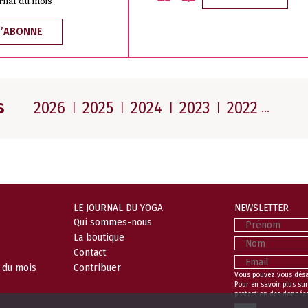
rnal du mois
M’ABONNE
s
2026
2025
2024
2023
2022
LE JOURNAL DU YOGA
NEWSLETTER
Prénom
Qui sommes-nous
La boutique
Nom
Contact
Email
l du mois
Contribuer
Vous pouvez vous dés
Pour en savoir plus sur
protection des donnée