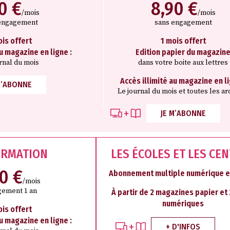
10 €
8,90 €
/mois
/mois
engagement
sans engagement
ois offert
1 mois offert
au magazine en ligne :
Edition papier du magazin
rnal du mois
dans votre boite aux lettres
Accès illimité au magazine en li
M’ABONNE
Le journal du mois et toutes les ar
JE M’ABONNE
ORMATION
LES ÉCOLES ET LES CE
50 €
Abonnement multiple numérique e
/mois
ement 1 an
À partir de 2 magazines papier et
numériques
ois offert
au magazine en ligne :
+ D'INFOS