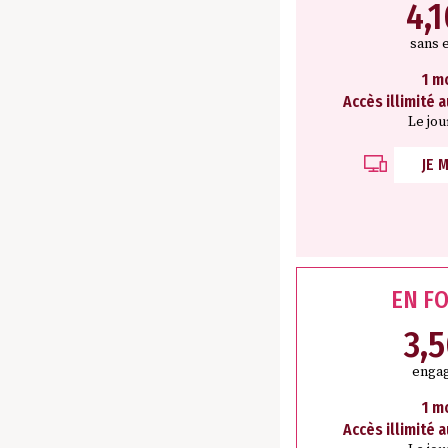
4,
sans 
1 m
Accès illimité 
Le jou
JE 
EN F
3,
engag
1 m
Accès illimité 