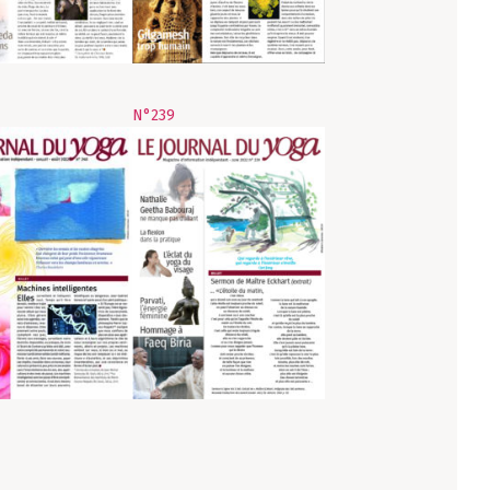
N°239
AGE