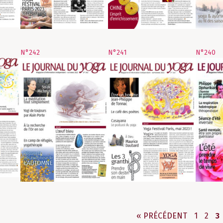
N°242
N°241
N°240
PAGE
PAGE
P
« PRÉCÉDENT
1
2
3