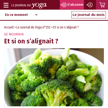
P
S'abonner
Afficher
Magazine
Aller
ou
Le Journal du mois
d‘information
au
indépendant
masquer
contenu
Accueil
>
Le Journal du Yoga n°252
> Et si on s’alignait ?
la
SE NOURRIR
navigation
Et si on s’alignait ?