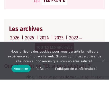
J'EN PROFITE
Les archives
2026
2025
2024
2023
2022
TOUTES LES ARCHIVES
Nous utilisons des cookies pour vous garantir la meilleure
expérience sur notre site web. Si vous continuez à utiliser ce
site, nous supposerons que vous en êtes satisfait.
One thought on “
Et si on s’alignait ?
”
Accepter
Refuser
Politique de confidentialité
Ping :
Les deux points de vue - Le Journal du
Yoga
Les commentaires sont fermé.