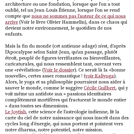
architecture ou une fondation, lorsque que l’on a tout
oublié, tel un Jean-Louis Étienne, lorsque l’on se rend
compte que
nous ne sommes pas l’auteur de ce qui nous
arrive
(Voir le livre Olivier Hammelin), dans ce chaos qui
devient notre environnement, le quotidien de nos
enfants.
Mais la fin du monde (cet antienne adage) n’est, d’après
l’Apocalypse selon Saint-Jean, qu’un passage, plutôt
étroit, peuplé de figures terrifiantes ou bienveillantes,
caricaturales, qui nous ressemblent tant, ouvrant vers
une «révélation» (
Voir le dossie
r). Ce serait là la «bonne
nouvelle», certes assez romantique ! (
voir Kaliyuga
).
Alors, le yoga et sa philosophie pourraient nous aider à
sauver le monde, comme le suggère
Cécile Guilbert
, qui y
voit même un antidote aux « passions identitaires
complètement mortifères qui fracturent le monde entier
» dans toutes ses dimensions.
Le Joytish,
cette science de l’astrologie indienne, lit la
carte du ciel de notre naissance qui nous inscrit dans des
cycles long d’énergie, qui nous portent et pointent vers
notre dharma, notre potentiel, notre mission.