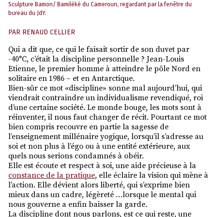
Sculpture Bamon/ Bamiléké du Cameroun, regardant par la fenêtre du
bureau du JdY.
PAR
RENAUD CELLIER
Qui a dit que, ce qui le faisait sortir de son duvet par
-40°C, c’était la discipline personnelle ? Jean-Louis
Etienne, le premier homme à atteindre le pôle Nord en
solitaire en 1986 – et en Antarctique.
Bien-sûr ce mot «discipline» sonne mal aujourd’hui, qui
viendrait contraindre un individualisme revendiqué, roi
d’une certaine société. Le monde bouge, les mots sont à
réinventer, il nous faut changer de récit. Pourtant ce mot
bien compris recouvre en partie la sagesse de
l’enseignement millénaire yogique, lorsqu’il s’adresse au
soi et non plus à l’égo ou à une entité extérieure, aux
quels nous serions condamnés à obéir.
Elle est écoute et respect à soi, une aide précieuse à la
constance de la pratique
, elle éclaire la vision qui mène à
l’action. Elle dévient alors liberté, qui s’exprime bien
mieux dans un cadre, légèreté …lorsque le mental qui
nous gouverne a enfin baisser la garde.
La discipline dont nous parlons, est ce qui reste, une