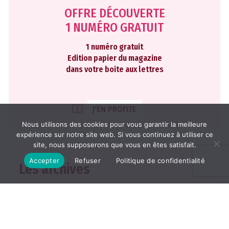
OFFRE DÉCOUVERTE
1 NUMÉRO GRATUIT
1 numéro gratuit
Edition papier du magazine
dans votre boite aux lettres
J'EN PROFITE
Nous utilisons des cookies pour vous garantir la meilleure
expérience sur notre site web. Si vous continuez à utiliser ce
site, nous supposerons que vous en êtes satisfait.
Accepter
Refuser
Politique de confidentialité
Les archives
2026
2025
2024
2023
2022
TOUTES LES ARCHIVES