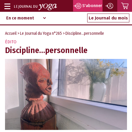
P
S'abonner
Afficher
Magazine
Aller
ou
Le Journal du mois
d‘information
au
indépendant
masquer
contenu
Accueil
>
Le Journal du Yoga n°265
> Discipline…personnelle
la
ÉDITO
navigation
Discipline…personnelle