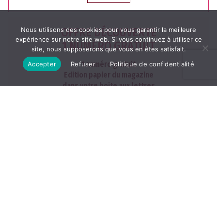
OFFRE DÉCOUVERTE
Nous utilisons des cookies pour vous garantir la meilleure
expérience sur notre site web. Si vous continuez à utiliser ce
1 NUMÉRO GRATUIT
site, nous supposerons que vous en êtes satisfait.
1 numéro gratuit
Accepter
Refuser
Politique de confidentialité
Edition papier du magazine
dans votre boite aux lettres
J'EN PROFITE
Les archives
2026
2025
2024
2023
2022
TOUTES LES ARCHIVES