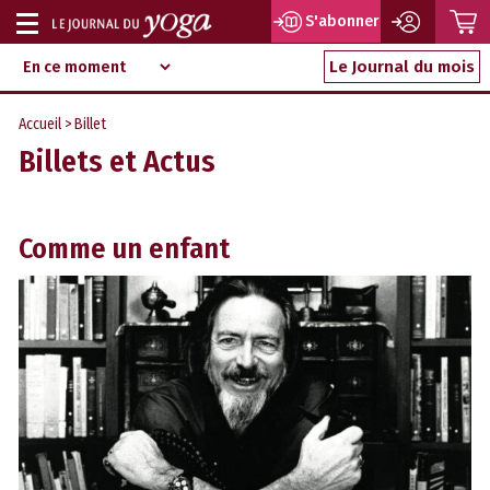
P
S'abonner
Afficher
Magazine
Aller
ou
Le Journal du mois
d‘information
au
indépendant
masquer
contenu
Accueil
>
Billet
la
Billets et Actus
navigation
Comme un enfant