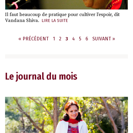
Il faut beaucoup de pratique pour cultiver l’espoir, dit
Vandana Shiva.
LIRE LA SUITE
PAGE
PAGE
PAGE
PAGE
PAGE
PAGE
« PRÉCÉDENT
1
2
3
4
5
6
SUIVANT »
Le journal du mois