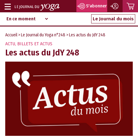
P
S'abonner
Afficher
Magazine
Aller
ou
Le Journal du mois
d‘information
au
indépendant
masquer
contenu
Accueil
>
Le Journal du Yoga n°248
> Les actus du JdY 248
la
ACTU
,
BILLETS ET ACTUS
navigation
Les actus du JdY 248