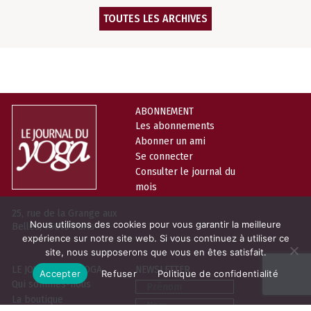
TOUTES LES ARCHIVES
ABONNEMENT
Les abonnements
Abonner un ami
Se connecter
Consulter le journal du
mois
25, rue de la Grange aux
Nous utilisons des cookies pour vous garantir la meilleure
Belles, 75010 Paris
expérience sur notre site web. Si vous continuez à utiliser ce
site, nous supposerons que vous en êtes satisfait.
LE JOURNAL DU YOGA
NEWSLETTER
Accepter
Refuser
Politique de confidentialité
Prénom
Qui sommes-nous
La boutique
Nom