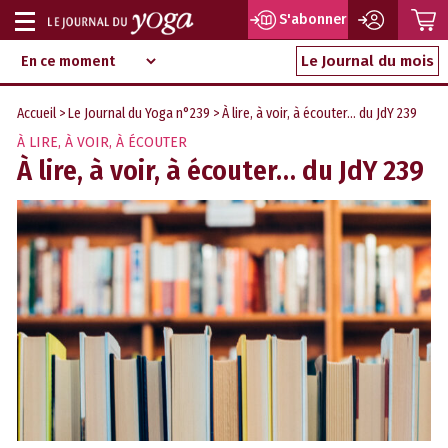
P
S'abonner
Afficher
Magazine
Aller
ou
Le Journal du mois
d‘information
au
indépendant
masquer
contenu
Accueil
>
Le Journal du Yoga n°239
> À lire, à voir, à écouter… du JdY 239
la
À LIRE, À VOIR, À ÉCOUTER
navigation
À lire, à voir, à écouter… du JdY 239