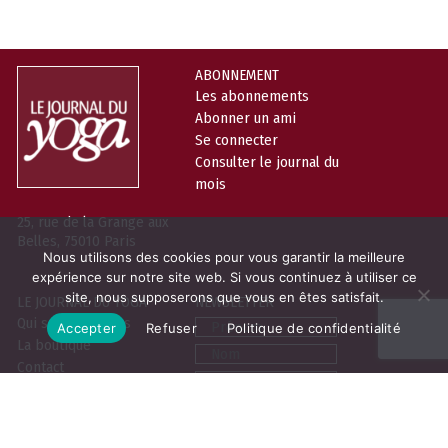
ABONNEMENT
Les abonnements
Abonner un ami
Se connecter
Consulter le journal du
mois
25, rue de la Grange aux
Belles, 75010 Paris
Nous utilisons des cookies pour vous garantir la meilleure
expérience sur notre site web. Si vous continuez à utiliser ce
site, nous supposerons que vous en êtes satisfait.
LE JOURNAL DU YOGA
NEWSLETTER
Prénom
Qui sommes-nous
Accepter
Refuser
Politique de confidentialité
La boutique
Nom
Contact
Email
Contribuer
Vous pouvez vous désabonner à tout
moment. Pour en savoir plus sur
notre politique de protection des
données,
cliquez-ici