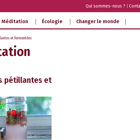
Qui sommes-nous ?
Conta
Méditation
Écologie
Changer le monde
lantes et fermentées
tation
 pétillantes et