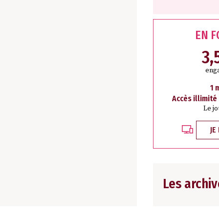
EN 
3,
eng
1 
Accès illimité
Le j
JE
Les archiv