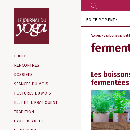
RECHERCHER
Aller
EN CE MOMENT :
au
contenu
Accueil
> Les boissons pétil
fermen
Magazine
d‘information
ÉDITOS
indépendant
RENCONTRES
Les boissons
DOSSIERS
fermentées
SÉANCES DU MOIS
POSTURES DU MOIS
ELLE ET IL PRATIQUENT
TRADITION
CARTE BLANCHE