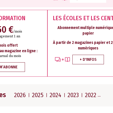
FORMATION
LES ÉCOLES ET LES CEN
50 €
Abonnement multiple numérique
/mois
papier
agement 1 an
À partir de 2 magazines papier et 
mois offert
numériques
 au magazine en ligne :
ournal du mois
+ D'INFOS
 M’ABONNE
es
2026
2025
2024
2023
2022