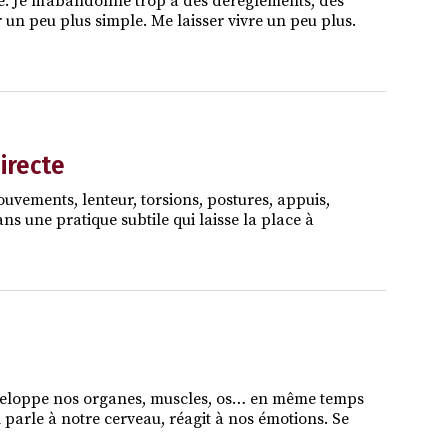
ple. Je m’abandonne trop à des dérèglements, des
r un peu plus simple. Me laisser vivre un peu plus.
directe
vements, lenteur, torsions, postures, appuis,
ns une pratique subtile qui laisse la place à
, enveloppe nos organes, muscles, os… en même temps
Il parle à notre cerveau, réagit à nos émotions. Se