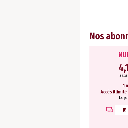
Nos abon
NU
4,
san
1 
Accès illimité
Le j
JE