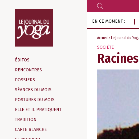
RECHERCHER
Aller
EN CE MOMENT :
au
contenu
Accueil
>
Le Journal du Yog
SOCIÉTÉ
Magazine
Racines
d‘information
ÉDITOS
indépendant
RENCONTRES
DOSSIERS
SÉANCES DU MOIS
POSTURES DU MOIS
ELLE ET IL PRATIQUENT
TRADITION
CARTE BLANCHE