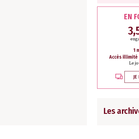
EN 
3,
eng
1 
Accès illimité
Le j
JE
Les archiv