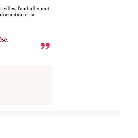
s villes, l’emballement
nformation et la
èse.