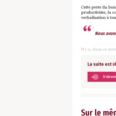
Cette perte du bon
productiviste, la c
verbalisation à tou
Nous avons
Il y a, dans ce mon
La suite est 
S'abon
Sur le mê