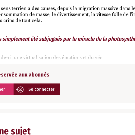
 sens terrien a des causes, depuis la migration massive dans le
onsommation de masse, le divertissement, la vitesse folle de l’i
s crins de tout cela.
 simplement été subjugués par le miracle de la photosynth
de-ci, une virtualisation des émotions et du véc
réservée aux abonnés
ner
Se connecter
me sujet