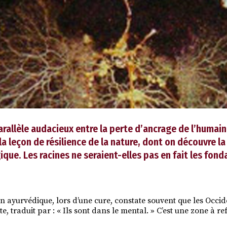
parallèle audacieux entre la perte d’ancrage de l’humai
la leçon de résilience de la nature, dont on découvre l
gique. Les racines ne seraient-elles pas en fait les fon
n ayurvédique, lors d’une cure, constate souvent que les Occi
te, traduit par : « Ils sont dans le mental. » C’est une zone à ref