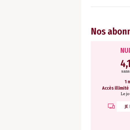
Nos abon
NU
4,
san
1 
Accès illimité
Le j
JE