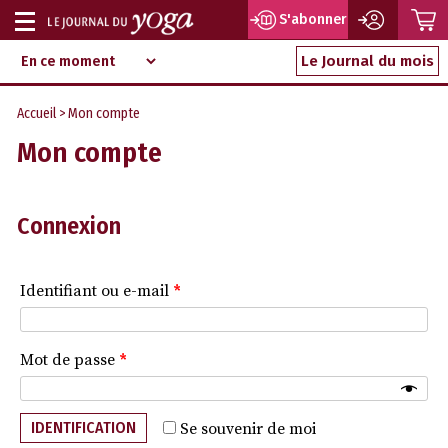
P
S'abonner
Afficher
Magazine
Aller
ou
Le Journal du mois
d‘information
au
indépendant
masquer
contenu
Accueil
> Mon compte
la
Mon compte
navigation
Connexion
Identifiant ou e-mail
*
Mot de passe
*
IDENTIFICATION
Se souvenir de moi