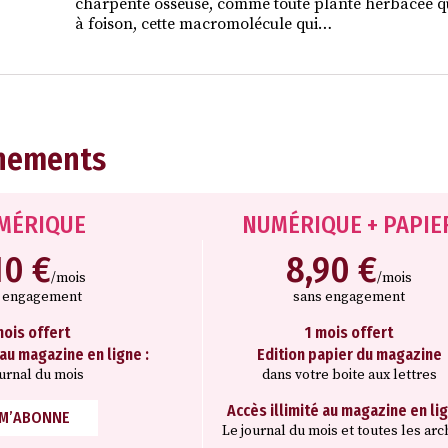
charpente osseuse, comme toute plante herbacée qui
à foison, cette macromolécule qui…
nements
MÉRIQUE
NUMÉRIQUE + PAPIE
10 €
8,90 €
/mois
/mois
s engagement
sans engagement
mois offert
1 mois offert
 au magazine en ligne :
Edition papier du magazine
ournal du mois
dans votre boite aux lettres
Accès illimité au magazine en lig
 M’ABONNE
Le journal du mois et toutes les arc