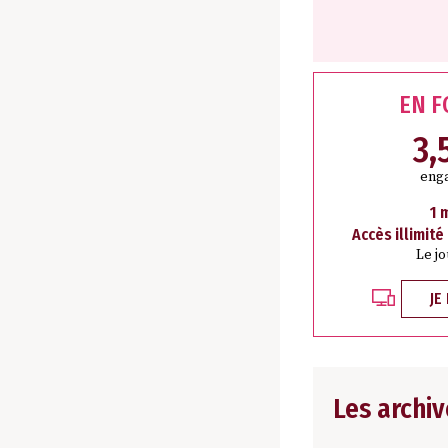
EN 
3,
eng
1 
Accès illimité
Le j
JE
Les archiv