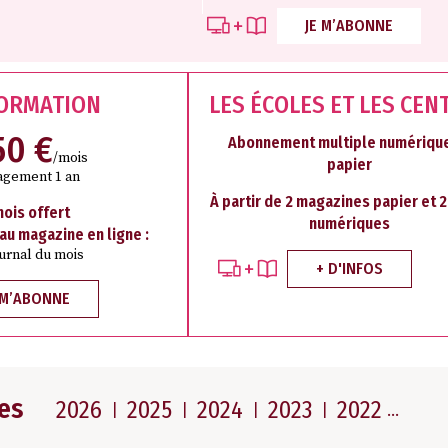
JE M’ABONNE
FORMATION
LES ÉCOLES ET LES CEN
50 €
Abonnement multiple numérique
/mois
papier
agement 1 an
À partir de 2 magazines papier et 
mois offert
numériques
 au magazine en ligne :
ournal du mois
+ D'INFOS
 M’ABONNE
es
2026
2025
2024
2023
2022