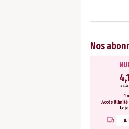
Nos abon
NU
4,
san
1 
Accès illimité
Le j
JE