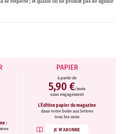
 se respecte ; et quand on ne produit pas de lignine
R
PAPIER
à partir de
5,90 €
/mois
sans engagement
L’Édition papier du magazine
dans votre boite aux lettres
tous les mois
ne :
hives
JE M’ABONNE