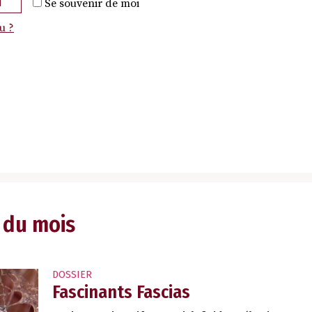
N
Se souvenir de moi
u ?
 du mois
DOSSIER
Fascinants Fascias