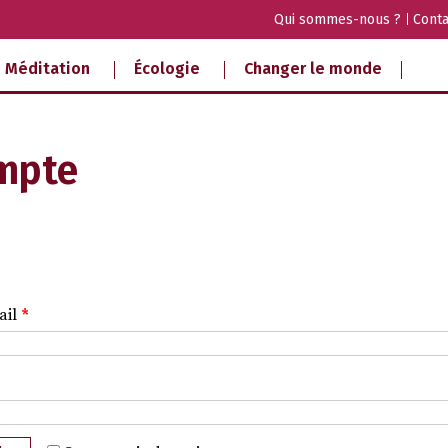
Qui sommes-nous ?
Conta
Méditation
Écologie
Changer le monde
mpte
ail
*