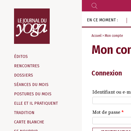
RECHERCHER
Aller
EN CE MOMENT :
au
contenu
Accueil
> Mon compte
Mon co
Magazine
d‘information
ÉDITOS
indépendant
RENCONTRES
Connexion
DOSSIERS
SÉANCES DU MOIS
Identifiant ou e-m
POSTURES DU MOIS
ELLE ET IL PRATIQUENT
Mot de passe
*
TRADITION
CARTE BLANCHE