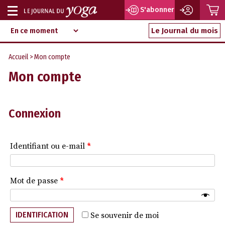
P
S'abonner
Afficher
Magazine
Aller
ou
Le Journal du mois
d‘information
au
indépendant
masquer
contenu
Accueil
> Mon compte
la
Mon compte
navigation
Connexion
Identifiant ou e-mail
*
Mot de passe
*
IDENTIFICATION
Se souvenir de moi