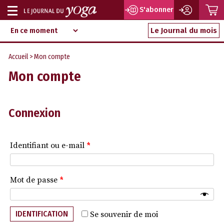
P
S'abonner
Afficher
Magazine
Aller
ou
Le Journal du mois
d‘information
au
indépendant
masquer
contenu
Accueil
> Mon compte
la
Mon compte
navigation
Connexion
Identifiant ou e-mail
*
Mot de passe
*
IDENTIFICATION
Se souvenir de moi