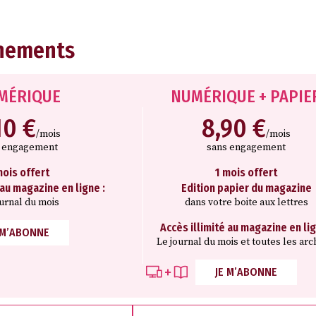
nements
MÉRIQUE
NUMÉRIQUE + PAPIE
10 €
8,90 €
/mois
/mois
s engagement
sans engagement
mois offert
1 mois offert
 au magazine en ligne :
Edition papier du magazine
ournal du mois
dans votre boite aux lettres
Accès illimité au magazine en lig
 M’ABONNE
Le journal du mois et toutes les arc
JE M’ABONNE