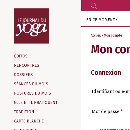
RECHERCHER
Aller
EN CE MOMENT :
au
contenu
Accueil
> Mon compte
Mon co
Magazine
d‘information
ÉDITOS
indépendant
RENCONTRES
Connexion
DOSSIERS
SÉANCES DU MOIS
Identifiant ou e-m
POSTURES DU MOIS
ELLE ET IL PRATIQUENT
Mot de passe
*
TRADITION
CARTE BLANCHE