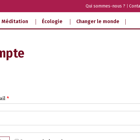
Qui sommes-nous ?
Conta
Méditation
Écologie
Changer le monde
mpte
ail
*