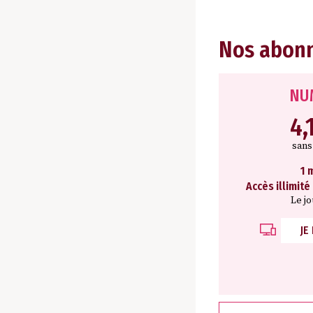
Nos abon
NU
4,
san
1 
Accès illimité
Le j
JE