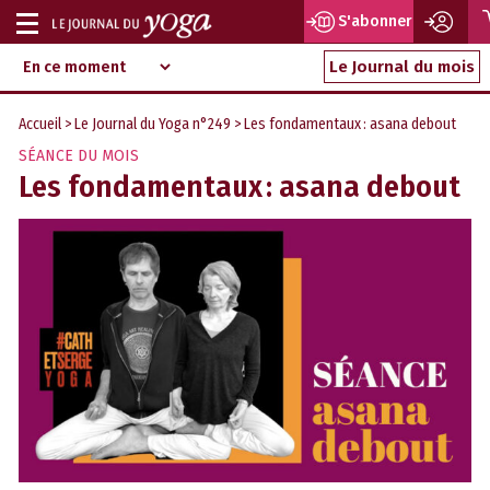
S'abonner
Afficher
Magazine
Aller
ou
Le Journal du mois
d‘information
au
indépendant
masquer
contenu
Accueil
>
Le Journal du Yoga n°249
> Les fondamentaux : asana debout
la
SÉANCE DU MOIS
navigation
Les fondamentaux : asana debout