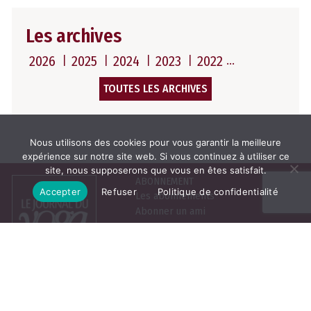
Les archives
2026
2025
2024
2023
2022
TOUTES LES ARCHIVES
Nous utilisons des cookies pour vous garantir la meilleure
expérience sur notre site web. Si vous continuez à utiliser ce
site, nous supposerons que vous en êtes satisfait.
ABONNEMENT
Accepter
Refuser
Politique de confidentialité
Les abonnements
Abonner un ami
Se connecter
Consulter le journal du
mois
25, rue de la Grange aux
Belles, 75010 Paris