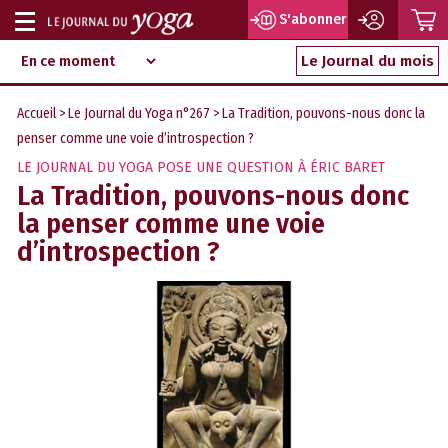
P
S'abonner
Afficher
Magazine
Aller
ou
Le Journal du mois
d‘information
au
indépendant
masquer
contenu
Accueil
>
Le Journal du Yoga n°267
> La Tradition, pouvons-nous donc la
la
penser comme une voie d’introspection ?
navigation
LE JOURNAL DU YOGA POSE UNE QUESTION À ÉRIC BARET
La Tradition, pouvons-nous donc
la penser comme une voie
d’introspection ?