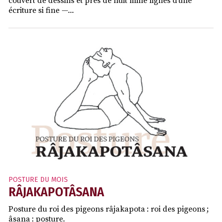
couvert de dessins et près de huit mille lignes d’une
écriture si fine —...
POSTURE DU MOIS
RÂJAKAPOTÂSANA
Posture du roi des pigeons râjakapota : roi des pigeons ;
âsana : posture.