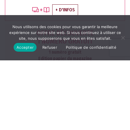
+ D'INFOS
Nous utilisons des cookies pour vous garantir la meilleure
OFFRE DÉCOUVERTE
expérience sur notre site web. Si vous continuez à utiliser ce
site, nous supposerons que vous en êtes satisfait.
1 NUMÉRO GRATUIT
Accepter
Refuser
Politique de confidentialité
1 numéro gratuit
Edition papier du magazine
dans votre boite aux lettres
J'EN PROFITE
Les archives