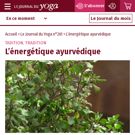
P
S'abonner
Afficher
Magazine
Aller
ou
Le Journal du mois
d‘information
au
indépendant
masquer
contenu
Accueil
>
Le Journal du Yoga n°261
> L’énergétique ayurvédique
la
TADITION
,
TRADITION
navigation
L’énergétique ayurvédique