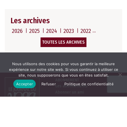
Les archives
2026
2025
2024
2023
2022
TOUTES LES ARCHIVES
Nous utilisons des cookies pour vous garantir la meilleure
expérience sur notre site web. Si vous continuez à utiliser ce
site, nous supposerons que vous en êtes satisfait.
ABONNEMENT
Accepter
Refuser
Politique de confidentialité
Les abonnements
Abonner un ami
Se connecter
Consulter le journal du
mois
25, rue de la Grange aux
Belles, 75010 Paris