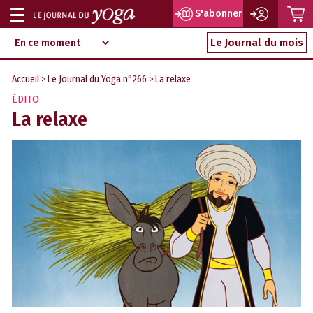
P
S'abonner
Afficher
Magazine
Aller
ou
Le Journal du mois
d‘information
au
indépendant
masquer
contenu
Accueil
>
Le Journal du Yoga n°266
> La relaxe
la
ÉDITO
navigation
La relaxe