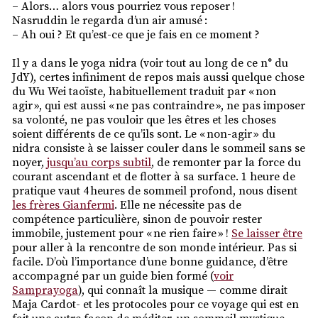
– Alors… alors vous pourriez vous reposer !
Nasruddin le regarda d’un air amusé :
– Ah oui ? Et qu’est-ce que je fais en ce moment ?
Il y a dans le yoga nidra (voir tout au long de ce n° du
JdY), certes infiniment de repos mais aussi quelque chose
du Wu Wei taoïste, habituellement traduit par « non
agir », qui est aussi « ne pas contraindre », ne pas imposer
sa volonté, ne pas vouloir que les êtres et les choses
soient différents de ce qu’ils sont. Le « non-agir » du
nidra consiste à se laisser couler dans le sommeil sans se
noyer,
jusqu’au corps subtil
, de remonter par la force du
courant ascendant et de flotter à sa surface. 1 heure de
pratique vaut 4 heures de sommeil profond, nous disent
les frères Gianfermi
. Elle ne nécessite pas de
compétence particulière, sinon de pouvoir rester
immobile, justement pour « ne rien faire » !
Se laisser être
pour aller à la rencontre de son monde intérieur. Pas si
facile. D’où l’importance d’une bonne guidance, d’être
accompagné par un guide bien formé (
voir
Samprayoga
), qui connaît la musique — comme dirait
Maja Cardot- et les protocoles pour ce voyage qui est en