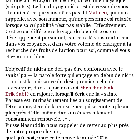
fait une autre façon de méditer, un sommeil mystique
(voir p. 6-8). Le but du yoga nidra est de cesser de vous
identifier à ce que vous n’êtes pas dit
Mathieu
, qui nous
rappelle, avec son humour, qu’une personne est relaxée
lorsque sa culpabilité n’est pas établie ! Effectivement.
C’est ce qui différencie le yoga du bien-être ou du
développement personnel, car ceux-là vous renforcent
dans vos croyances, dans votre volonté de changer à la
recherche des fruits de l’action pour soi, comme si vous
étiez « coupable ».
L’objectif du nidra ne doit pas être confondu avec le
sankalpa — la parole forte qui engage en début de nidra
—, qui est la puissance du désir premier, celui de
s’accomplir, dans la joie nous dit
Micheline Flak
.
Erik Sablé
en rajoute, lorsqu’il écrit que la « sainte
Paresse est intrinsèquement liée au surgissement de
l’être, au mystère de la conscience qui se contemple au
plus près d’elle -même dans un émerveillement
constamment renouvelé… » .
Puisse Nasruddin nous rappeler de rester au plus près
de notre propre chemin,
quel qu’il soit, pour cette nouvelle année 2026.