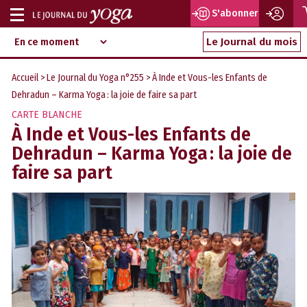
S'abonner
Afficher
Magazine
Aller
ou
Le Journal du mois
d‘information
au
indépendant
masquer
contenu
Accueil
>
Le Journal du Yoga n°255
> À Inde et Vous-les Enfants de
la
Dehradun – Karma Yoga : la joie de faire sa part
navigation
CARTE BLANCHE
À Inde et Vous-les Enfants de
Dehradun – Karma Yoga : la joie de
faire sa part