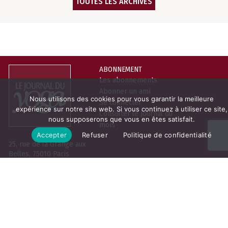
TOUTES LES ARCHIVES
ABONNEMENT
Les abonnements
Abonner un ami
Nous utilisons des cookies pour vous garantir la meilleure
Se connecter
expérience sur notre site web. Si vous continuez à utiliser ce site,
Consulter le journal du
nous supposerons que vous en êtes satisfait.
mois
Accepter
Refuser
Politique de confidentialité
25, rue de la Grange aux
Belles, 75010 Paris
LE JOURNAL DU YOGA
NEWSLETTER
Prénom
Qui sommes-nous
La boutique
Nom
Contact
Email