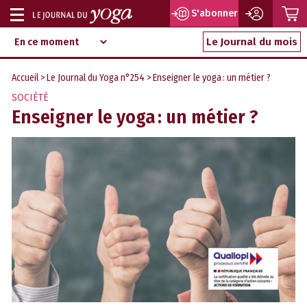
P
S'abonner
Afficher
Magazine
Aller
ou
Le Journal du mois
d‘information
au
indépendant
masquer
contenu
Accueil
>
Le Journal du Yoga n°254
> Enseigner le yoga : un métier ?
la
SOCIÉTÉ
navigation
Enseigner le yoga : un métier ?