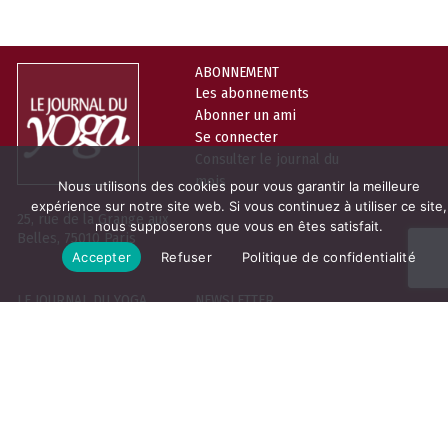
ABONNEMENT
Les abonnements
Abonner un ami
Se connecter
Consulter le journal du
mois
Nous utilisons des cookies pour vous garantir la meilleure
expérience sur notre site web. Si vous continuez à utiliser ce site,
25, rue de la Grange aux
nous supposerons que vous en êtes satisfait.
Belles, 75010 Paris
Accepter
Refuser
Politique de confidentialité
LE JOURNAL DU YOGA
NEWSLETTER
Prénom
Qui sommes-nous
La boutique
Nom
Contact
Email
Contribuer
Vous pouvez vous désabonner à tout
moment. Pour en savoir plus sur
notre politique de protection des
données,
cliquez-ici