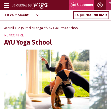
S'abonner
Afficher
Magazine
Aller
ou
Le Journal du mois
d‘information
au
indépendant
masquer
contenu
Accueil
>
Le Journal du Yoga n°264
> AYU Yoga School
la
RENCONTRE
navigation
AYU Yoga School