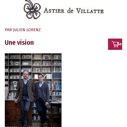
PAR
JULIEN LORENZ
Une vision
Se
conn