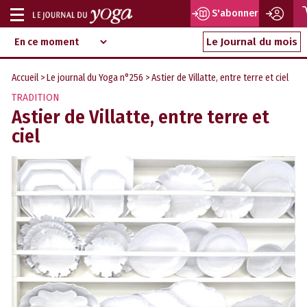
S'abonner
Afficher
Magazine
Aller
ou
Le Journal du mois
d‘information
au
indépendant
masquer
contenu
Accueil
>
Le journal du Yoga n°256
> Astier de Villatte, entre terre et ciel
la
TRADITION
navigation
Astier de Villatte, entre terre et
ciel