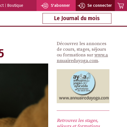
ct
Boutique
S'abonner
Se connecter
Le Journal du mois
Découvrez les annonces
5
de cours, stages, séjours
ou formations sur
www.a
nnuaireduyoga.com
.
Retrouvez les stages,
séjours et formations