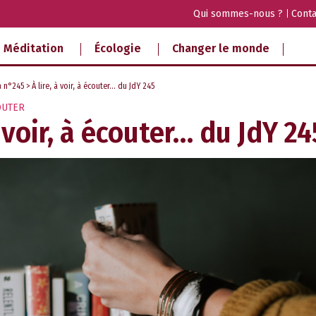
Qui sommes-nous ?
Conta
Méditation
Écologie
Changer le monde
a n°245
> À lire, à voir, à écouter… du JdY 245
COUTER
à voir, à écouter… du JdY 24