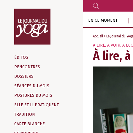
RECHERCHER
Aller
EN CE MOMENT :
au
contenu
Accueil
>
Le Journal du Yog
À LIRE, À VOIR, À É
Magazine
À lire, 
d‘information
ÉDITOS
indépendant
RENCONTRES
DOSSIERS
SÉANCES DU MOIS
POSTURES DU MOIS
ELLE ET IL PRATIQUENT
TRADITION
CARTE BLANCHE