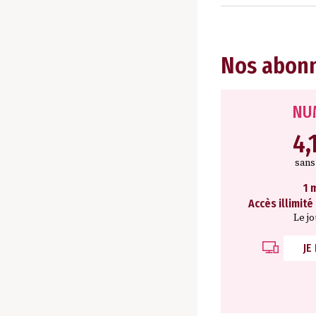
Nos abon
NU
4,
san
1 
Accès illimité
Le j
JE