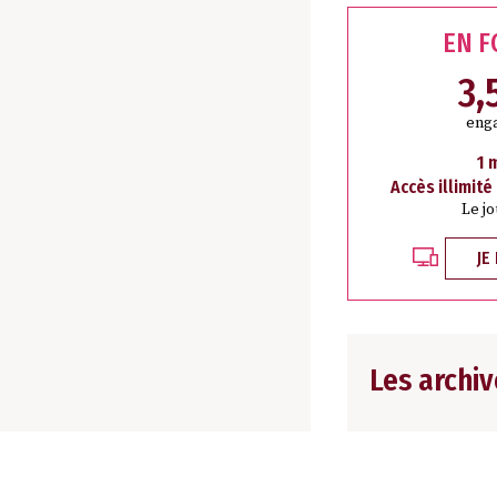
EN 
3,
eng
1 
Accès illimité
Le j
JE
Les archiv