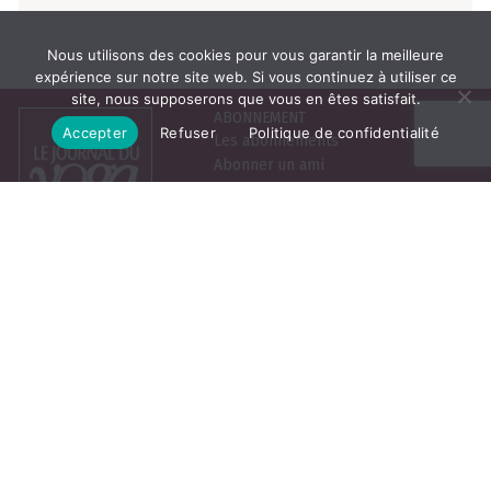
Nous utilisons des cookies pour vous garantir la meilleure
expérience sur notre site web. Si vous continuez à utiliser ce
site, nous supposerons que vous en êtes satisfait.
ABONNEMENT
Accepter
Refuser
Politique de confidentialité
Les abonnements
Abonner un ami
Se connecter
Consulter le journal du
mois
25, rue de la Grange aux
Belles, 75010 Paris
LE JOURNAL DU YOGA
NEWSLETTER
Prénom
Qui sommes-nous
La boutique
Nom
Contact
Email
Contribuer
Vous pouvez vous désabonner à tout
moment. Pour en savoir plus sur