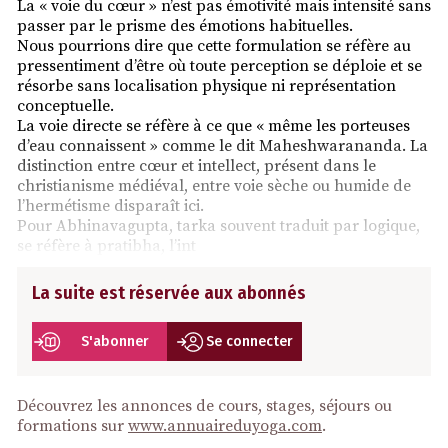
La « voie du cœur » n’est pas émotivité mais intensité sans
passer par le prisme des émotions habituelles.
Nous pourrions dire que cette formulation se réfère au
pressentiment d’être où toute perception se déploie et se
résorbe sans localisation physique ni représentation
conceptuelle.
La voie directe se réfère à ce que « même les porteuses
d’eau connaissent » comme le dit Maheshwarananda. La
distinction entre cœur et intellect, présent dans le
christianisme médiéval, entre voie sèche ou humide de
l’hermétisme disparaît ici.
Pour Abhinavagupta, tarka souvent traduit par logique,
se réfère à pratibha, l’int
La suite est réservée aux abonnés
S'abonner
Se connecter
Découvrez les annonces de cours, stages, séjours ou
formations sur
www.annuaireduyoga.com
.