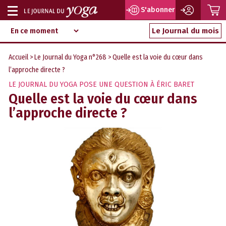
P
S'abonner
Afficher
Magazine
Aller
ou
Le Journal du mois
d‘information
au
indépendant
masquer
contenu
Accueil
>
Le Journal du Yoga n°268
> Quelle est la voie du cœur dans
la
l’approche directe ?
navigation
LE JOURNAL DU YOGA POSE UNE QUESTION À ÉRIC BARET
Quelle est la voie du cœur dans
l’approche directe ?