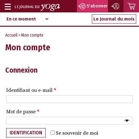
P
S'abonner
Afficher
Magazine
Aller
ou
Le Journal du mois
d‘information
au
indépendant
masquer
contenu
Accueil
> Mon compte
la
Mon compte
navigation
Connexion
Identifiant ou e-mail
*
Mot de passe
*
IDENTIFICATION
Se souvenir de moi