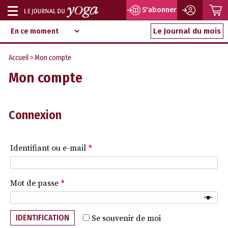
P
S'abonner
Afficher
Magazine
Aller
ou
Le Journal du mois
d‘information
au
indépendant
masquer
contenu
Accueil
> Mon compte
la
Mon compte
navigation
Connexion
Identifiant ou e-mail
*
Mot de passe
*
IDENTIFICATION
Se souvenir de moi