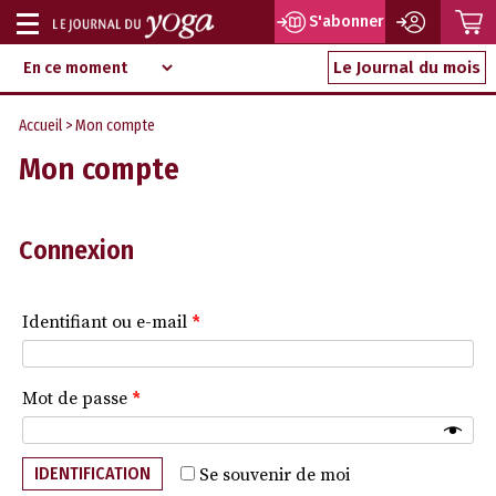
P
S'abonner
Afficher
Magazine
Aller
ou
Le Journal du mois
d‘information
au
indépendant
masquer
contenu
Accueil
> Mon compte
la
Mon compte
navigation
Connexion
Identifiant ou e-mail
*
Mot de passe
*
IDENTIFICATION
Se souvenir de moi