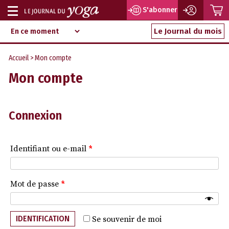
P
S'abonner
Afficher
Magazine
Aller
ou
Le Journal du mois
d‘information
au
indépendant
masquer
contenu
Accueil
> Mon compte
la
Mon compte
navigation
Connexion
Identifiant ou e-mail
*
Mot de passe
*
IDENTIFICATION
Se souvenir de moi