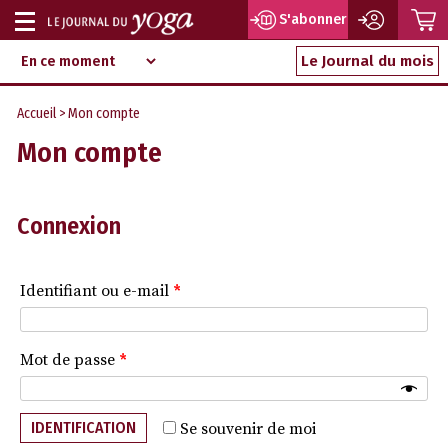
P
S'abonner
Afficher
Magazine
Aller
ou
Le Journal du mois
d‘information
au
indépendant
masquer
contenu
Accueil
> Mon compte
la
Mon compte
navigation
Connexion
Identifiant ou e-mail
*
Mot de passe
*
IDENTIFICATION
Se souvenir de moi