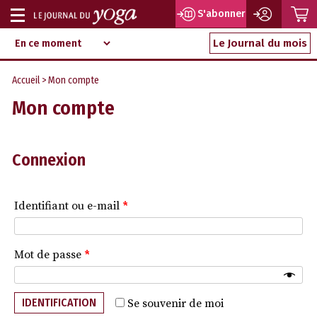
P
S'abonner
Afficher
Magazine
Aller
ou
Le Journal du mois
d‘information
au
indépendant
masquer
contenu
Accueil
> Mon compte
la
Mon compte
navigation
Connexion
Identifiant ou e-mail
*
Mot de passe
*
IDENTIFICATION
Se souvenir de moi