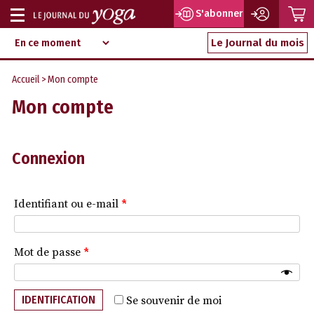
P
S'abonner
Afficher
Magazine
Aller
ou
Le Journal du mois
d‘information
au
indépendant
masquer
contenu
Accueil
> Mon compte
la
Mon compte
navigation
Connexion
Identifiant ou e-mail
*
Mot de passe
*
IDENTIFICATION
Se souvenir de moi