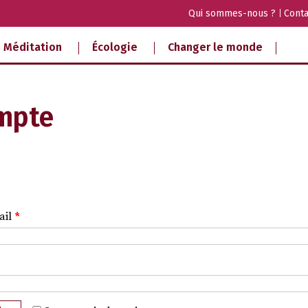
Qui sommes-nous ?
Conta
Méditation
Écologie
Changer le monde
mpte
ail
*