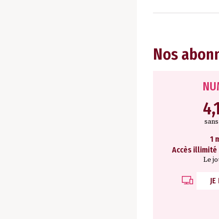
Nos abon
NU
4,
san
1 
Accès illimité
Le j
JE