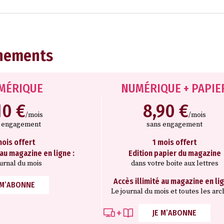
nements
MÉRIQUE
NUMÉRIQUE + PAPIE
10 €
8,90 €
/mois
/mois
s engagement
sans engagement
mois offert
1 mois offert
 au magazine en ligne :
Edition papier du magazine
ournal du mois
dans votre boite aux lettres
Accès illimité au magazine en lig
 M’ABONNE
Le journal du mois et toutes les arc
JE M’ABONNE