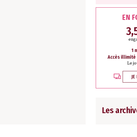
EN 
3,
eng
1 
Accès illimité
Le j
JE
Les archiv