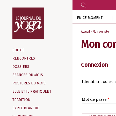
RECHERCHER
Aller
EN CE MOMENT :
au
contenu
Accueil
> Mon compte
Mon co
Magazine
d‘information
ÉDITOS
indépendant
RENCONTRES
Connexion
DOSSIERS
SÉANCES DU MOIS
Identifiant ou e-m
POSTURES DU MOIS
ELLE ET IL PRATIQUENT
Mot de passe
*
TRADITION
CARTE BLANCHE