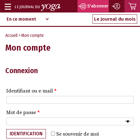
P
S'abonner
Afficher
Magazine
Aller
ou
Le Journal du mois
d‘information
au
indépendant
masquer
contenu
Accueil
> Mon compte
la
Mon compte
navigation
Connexion
Identifiant ou e-mail
*
Mot de passe
*
IDENTIFICATION
Se souvenir de moi