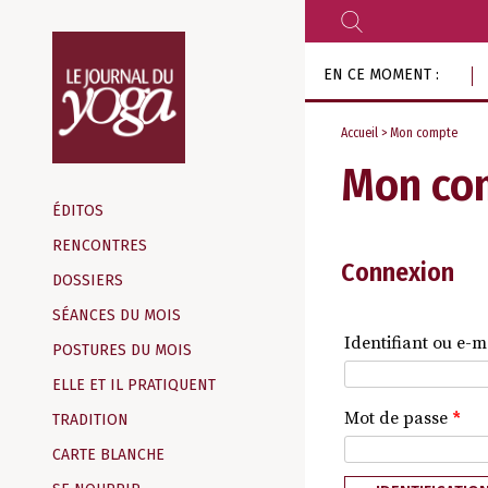
RECHERCHER
Aller
EN CE MOMENT :
au
contenu
Accueil
> Mon compte
Mon co
Magazine
d‘information
ÉDITOS
indépendant
RENCONTRES
Connexion
DOSSIERS
SÉANCES DU MOIS
Identifiant ou e-m
POSTURES DU MOIS
ELLE ET IL PRATIQUENT
Mot de passe
*
TRADITION
CARTE BLANCHE