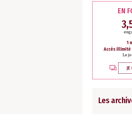
EN 
3,
eng
1 
Accès illimité
Le j
JE
Les archiv