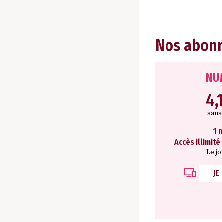
Nos abon
NU
4,
san
1 
Accès illimité
Le j
JE