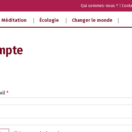
Qui sommes-nous ?
Conta
Méditation
Écologie
Changer le monde
mpte
ail
*